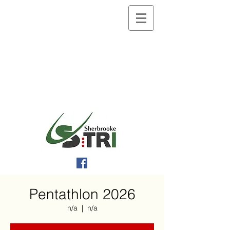
Pentathlon 2026
n/a
  |  
n/a