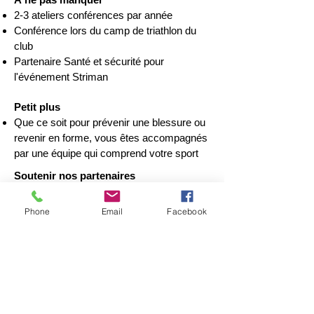
2-3 ateliers conférences par année
Conférence lors du camp de triathlon du
club
Partenaire Santé et sécurité pour
l'événement Striman
Petit plus
Que ce soit pour prévenir une blessure ou
revenir en forme, vous êtes accompagnés
par une équipe qui comprend votre sport
Soutenir nos partenaires
En plus des rabais offerts aux membres,
nos partenaires contribuent directement au
Phone
Email
Facebook
club grâce à des ristournes. En
choisissant de faire vos achats et vos
démarches auprès d’eux, vous soutenez
concrètement le développement du club et
de ses activités.