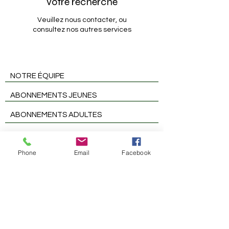
votre recherche
Veuillez nous contacter, ou
consultez nos autres services
NOTRE ÉQUIPE
ABONNEMENTS JEUNES
ABONNEMENTS ADULTES
NOS SERVICES
Phone
Email
Facebook
FAQ
NOUS JOINDRE
ÉVÉNEMENTS 2024
SUIVEZ-NOUS SUR FACEBOOK