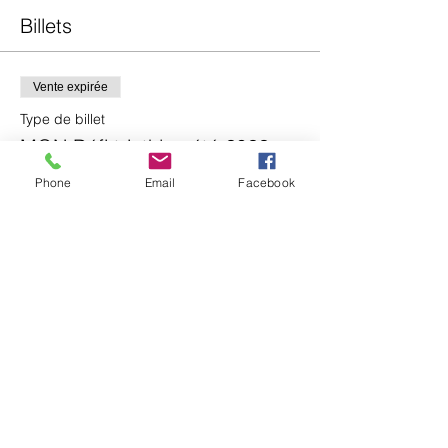
Billets
Vente expirée
Type de billet
MON Défi triathlon été 2022
Phone
Email
Facebook
Plus d'info
Prix
240,00 $
+35,99 $ TVQ et TPS
Partager cet événement