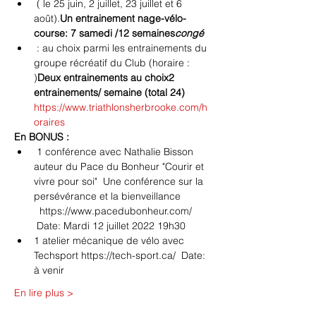
 (
 le 25 juin, 2 juillet, 23 juillet et 6 
août).
Un entrainement nage-vélo-
course
: 7 samedi /12 semaines
congé
 : 
au choix parmi les entrainements du 
groupe récréatif du Club (horaire : 
)
Deux entrainements au choix
2 
entrainements/ semaine (total 24) 
https://www.triathlonsherbrooke.com/h
oraires
En BONUS :
 1 conférence avec Nathalie Bisson 
auteur du Pace du Bonheur "Courir et 
vivre pour soi"  Une conférence sur la 
persévérance et la bienveillance 
  https://www.pacedubonheur.com/ 
 Date: Mardi 12 juillet 2022 19h30
1 atelier mécanique de vélo avec 
Techsport https://tech-sport.ca/  Date: 
à venir
En lire plus >