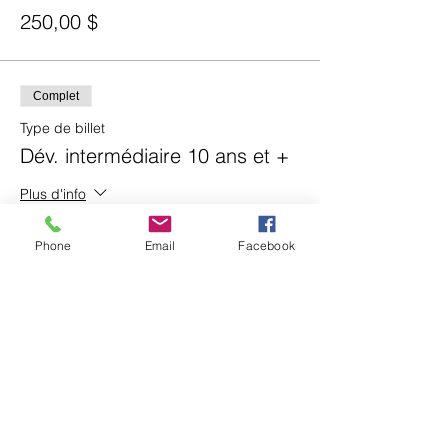
250,00 $
Complet
Type de billet
Dév. intermédiaire 10 ans et +
Plus d'info
Prix
Phone
Email
Facebook
300,00 $
Complet
Type de billet
Dév. avancé 10 ans et +
Plus d'info