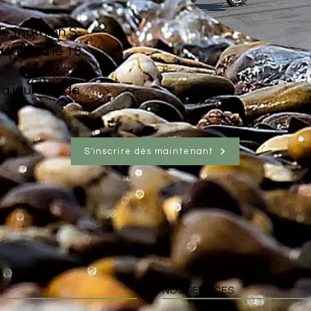
e triathlon S-
ura lieu le 18
a journée de
S'inscrire dès maintenant
NOS SERVICES