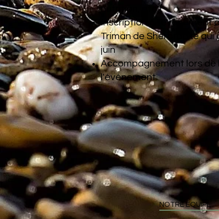
nutrition, etc.)
Inscription à l'événement d
Triman de Sherbrooke qui a
juin
Accompagnement lors de l
l'événement
NOTRE ÉQUIPE