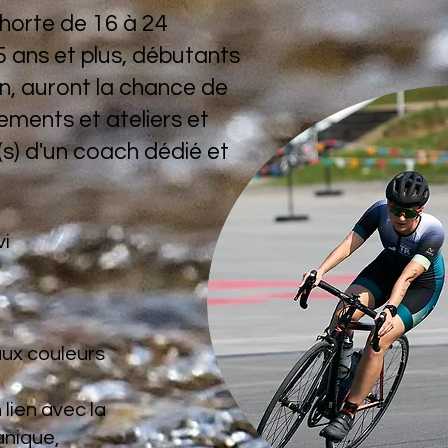
horte de 16 à 24
5 ans et plus, débutants
lon, auront la chance de
ements et ateliers et
) d'un coach dédié et
vi
aux couleurs
lien avec la
anique,