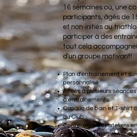
16 semaines où, une co
participants, âgés de 1
et non-initiés au triath
participer à des entrain
tout cela accompagné(s
d'un groupe motivant!
Plan d'entraînement et sui
personnalisé
Accès à plusieurs séances
d'entraînements
Casque de bain et T-shirt 
du Club
Conférences et ateliers en 
pratique du triathlon (méc